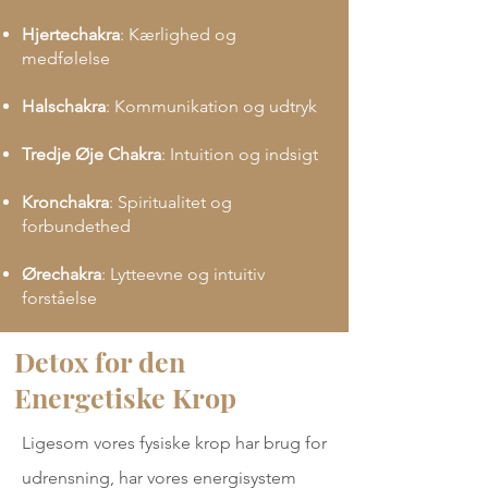
Hjertechakra
: Kærlighed og
medfølelse
Halschakra
: Kommunikation og udtryk
Tredje Øje Chakra
: Intuition og indsigt
Kronchakra
: Spiritualitet og
forbundethed
Ørechakra
: Lytteevne og intuitiv
forståelse
Detox for den
Energetiske Krop
Ligesom vores fysiske krop har brug for
udrensning, har vores energisystem